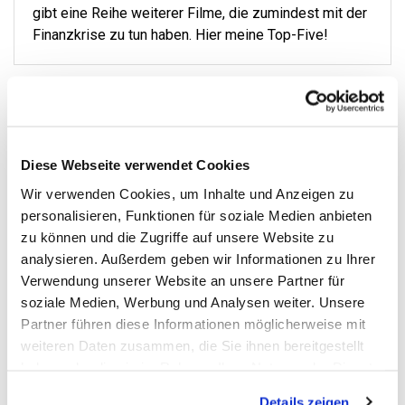
gibt eine Reihe weiterer Filme, die zumindest mit der
Finanzkrise zu tun haben. Hier meine Top-Five!
Diese Webseite verwendet Cookies
Wir verwenden Cookies, um Inhalte und Anzeigen zu
personalisieren, Funktionen für soziale Medien anbieten
Pleite Lehman Brothers
zu können und die Zugriffe auf unsere Website zu
analysieren. Außerdem geben wir Informationen zu Ihrer
von
Fabian Braun
15. September 2018
Verwendung unserer Website an unsere Partner für
Am 15. September 2008 mußte die amerikanische
soziale Medien, Werbung und Analysen weiter. Unsere
Investmentbank Lehman Brothers in Folge der US-
Partner führen diese Informationen möglicherweise mit
amerikanischen Immobilienkrise die Insolvenz
weiteren Daten zusammen, die Sie ihnen bereitgestellt
beantragen.
haben oder die sie im Rahmen Ihrer Nutzung der Dienste
gesammelt haben. Sie geben Einwilligung zu unseren
Details zeigen