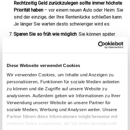
Rechtzeitig Geld zurückzulegen sollte immer höchste
Priorität haben
– vor einem neuen Auto oder Heim. Sie
sind der einzige, der Ihre Rentenlücke schließen kann.
Je länger Sie warten desto schwieriger wird es.
Sparen Sie so früh wie möglich
: Sie können später
immer noch die Sparrate herunterfahren. Der
Zinseszinseffekt ist exponentiell und wir
unterschätzen gertne seine Stärke. Lassen Sie Ihr Geld
so früh wie möglich für sich arbeiten. Sollte es später
Diese Webseite verwendet Cookies
dann etwas knapp werden, können Sie eher die
Wir verwenden Cookies, um Inhalte und Anzeigen zu
Sparraten zurückfahren.
personalisieren, Funktionen für soziale Medien anbieten
Verlassen Sie sich nicht auf sinkende Steuern oder
zu können und die Zugriffe auf unsere Website zu
Ausgaben für Krankenversicherung
als Renter.
analysieren. Außerdem geben wir Informationen zu Ihrer
Verwendung unserer Website an unsere Partner für
Gesundheit und Pflege
sollten einen hohen Stellenwert
soziale Medien, Werbung und Analysen weiter. Unsere
bei den regelmäßigen Ausgaben haben. Auch als
Partner führen diese Informationen möglicherweise mit
Rentner/-in zahlen Sie Krankenkassenbeiträge.
weiteren Daten zusammen, die Sie ihnen bereitgestellt
Privatversicherte sowieso.