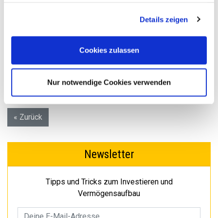
haben oder die sie im Rahmen Ihrer Nutzung der Dienste
Wählen Sie Ihre Investments so, dass Sie als Rentner
gesammelt haben. Sie geben Einwilligung zu unseren
regelmäßige Auszahlungen
erhalten. Reduzieren Sie
Details zeigen
Cookies, wenn Sie unsere Webseite weiterhin nutzen.
das Risiko gegenüber einer reinen Aktienanlage.
Cookies zulassen
Nur notwendige Cookies verwenden
« Zurück
Newsletter
Tipps und Tricks zum Investieren und
Vermögensaufbau