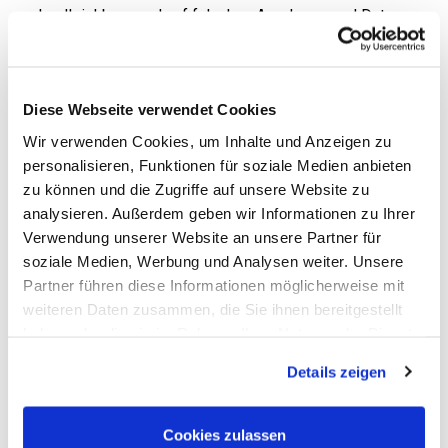
nachvollziehbare und auf falschen Annahmen und Daten
beruhende Zölle.
Wie Trumps „reziproke Zölle“ tatsächlich
berechnet wurden
Diese Webseite verwendet Cookies
Wir verwenden Cookies, um Inhalte und Anzeigen zu
Die Trump-Regierung berechnete ihre sogenannten
personalisieren, Funktionen für soziale Medien anbieten
reziproken Zölle nicht auf Basis der tatsächlichen
zu können und die Zugriffe auf unsere Website zu
Zollsätze anderer Länder, sondern auf Grundlage des
analysieren. Außerdem geben wir Informationen zu Ihrer
bilateralen Handelsdefizits
. Die Zölle hängen
Verwendung unserer Website an unsere Partner für
insbesondere nicht von anderen Ländern erhobenen
soziale Medien, Werbung und Analysen weiter. Unsere
Zöllen oder anderen Handelshämmnissen ab. Die
Partner führen diese Informationen möglicherweise mit
Formel lautete im Kern:
weiteren Daten zusammen, die Sie ihnen bereitgestellt
           US-Handelsdefizit mit Land X

haben oder die sie im Rahmen Ihrer Nutzung der Dienste
Zollsatz = ----------------------------

gesammelt haben. Sie geben Einwilligung zu unseren
Details zeigen
               Importe aus Land X
Cookies, wenn Sie unsere Webseite weiterhin nutzen.
Das ergibt einen Zoll, der umso höher ausfällt, je
größer das Handelsdefizit im Verhältnis zu den
Cookies zulassen