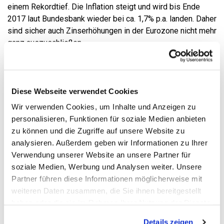
einem Rekordtief. Die Inflation steigt und wird bis Ende
2017 laut Bundesbank wieder bei ca. 1,7% p.a. landen. Daher
sind sicher auch Zinserhöhungen in der Eurozone nicht mehr
ganz auszuschließen.
Jeder der in Anleihen investiert ist, sollte daher seine
Position kritisch überprüfen: Was groß ist die Position?
Was sind die Restlaufzeiten? Werde ich vorzeitig die
Diese Webseite verwendet Cookies
Anleihen verkaufen wollen? Denn: Auch wenn
Wir verwenden Cookies, um Inhalte und Anzeigen zu
Staatsanleihen als sichere Anlage gelten, haben sie in
personalisieren, Funktionen für soziale Medien anbieten
Zeiten möglicher steigender Zinsen ein hohes Kursrisiko
!
zu können und die Zugriffe auf unsere Website zu
analysieren. Außerdem geben wir Informationen zu Ihrer
Unser
A.IX Faktor Fonds
hält derzeit (November
Verwendung unserer Website an unsere Partner für
2016) keine Anleihen sondern fokussiert auf Aktien.
soziale Medien, Werbung und Analysen weiter. Unsere
Der kleine Teil von ca. 6% sicherer Anlage ist im
Partner führen diese Informationen möglicherweise mit
Geldmarkt investiert. Dieser reagiert bei weiten nicht
weiteren Daten zusammen, die Sie ihnen bereitgestellt
so empfindlich auf Zinsänderungen.
haben oder die sie im Rahmen Ihrer Nutzung der Dienste
gesammelt haben. Sie geben Einwilligung zu unseren
Details zeigen