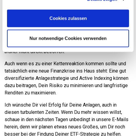
Cookies, wenn Sie unsere Webseite weiterhin nutzen.
Unsicherheit am Finanzmarkt ist es daher umso wichtiger,
seine Anlagen sorgfältig zu planen und zu verwalten.
Cookies zulassen
Alles in allem: Die aktuellen Entwicklungen im Finanzsektor
geben zwar Anlass zur Sorge, vor allem da alles angeblich
Unerschütterliche offensichtlich doch ins Wanken geraten
Nur notwendige Cookies verwenden
kann. Allerdings sind das Gros der deutschen Anleger
bisher nicht direkt betroffen.
Auch wenn es zu einer Kettenreaktion kommen sollte und
tatsächlich eine neue Finanzkrise ins Haus steht: Eine gut
diversifizierte Anlagestrategie und Active Indexing können
dazu beitragen, Dein Risiko zu minimieren und langfristige
Renditen zu maximieren.
Ich wünsche Dir viel Erfolg für Deine Anlagen, auch in
diesen turbulenten Zeiten. Wenn Du mehr wissen willst,
schaue in den nächsten Tagen unbedingt in unsere E-Mails
herein, denn wir planen etwas neues Großes, um Dir noch
besser bei der Findung Deiner ETF-Strategie zu helfen.