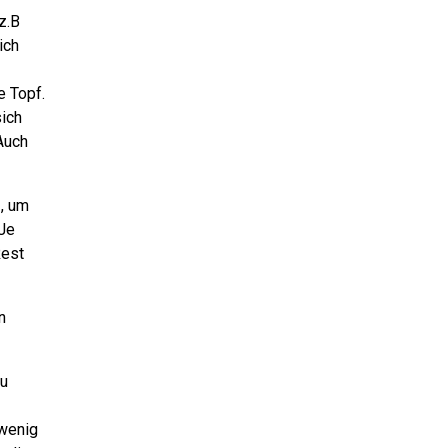
z.B
ich
e Topf.
sich
Auch
1, um
 Je
Rest
n
zu
 wenig