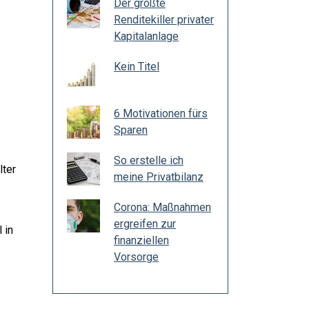
Der größte
Renditekiller privater
Kapitalanlage
Kein Titel
6 Motivationen fürs
Sparen
So erstelle ich
lter
meine Privatbilanz
Corona: Maßnahmen
ergreifen zur
 in
finanziellen
Vorsorge