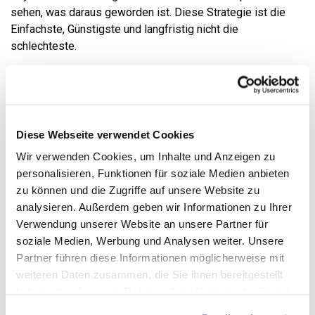
sehen, was daraus geworden ist. Diese Strategie ist die
Einfachste, Günstigste und langfristig nicht die
schlechteste.
Ein weiteres System kann sein zu investieren und in
regelmäßigen Abständen lediglich die Gewichtungen der
Anlage anzupassen. Es können aber auch beliebig
komplexe Systeme sein, die uns helfen unsere eigenen
Diese Webseite verwendet Cookies
Emotionen aus den Anlageentscheidungen heraus zu halten,
Wir verwenden Cookies, um Inhalte und Anzeigen zu
da uns diese in den allermeisten Fällen nur Geld kosten.
personalisieren, Funktionen für soziale Medien anbieten
Um den größten Renditekiller, nämlich uns, zu beseitigen
zu können und die Zugriffe auf unsere Website zu
müssen wir uns also individuell für ein System entscheiden.
analysieren. Außerdem geben wir Informationen zu Ihrer
Wir müssen es verstehen. Und wir müssen uns daran halten.
Verwendung unserer Website an unsere Partner für
In dieser Beziehung ist Kapitalanlage nicht anders als
soziale Medien, Werbung und Analysen weiter. Unsere
Gesundheit. Mit weniger Essen, Alkohol und Rauchen sowie
Partner führen diese Informationen möglicherweise mit
mehr Bewegung lebt man gesünder. Auch ein eher
weiteren Daten zusammen, die Sie ihnen bereitgestellt
einfaches Konzept. Man muss es nur tun!
Dies führt mich
haben oder die sie im Rahmen Ihrer Nutzung der Dienste
zum letzten Renditekiller, der in uns selber liegt: nicht zu
gesammelt haben. Sie geben Einwilligung zu unseren