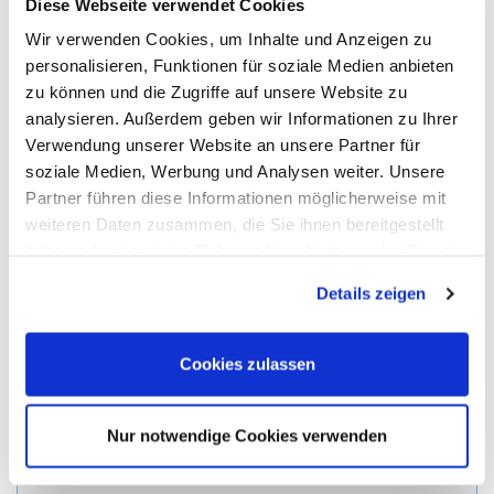
Diese Webseite verwendet Cookies
die Umlagequote zu senken. Je mehr eine Generation
selber anspart, desto weniger Leistungen braucht sie
Wir verwenden Cookies, um Inhalte und Anzeigen zu
von der nächsten Generation in Anspruch zu nehmen.
personalisieren, Funktionen für soziale Medien anbieten
zu können und die Zugriffe auf unsere Website zu
Meine Erwartung ist, dass alle drei Hebel gezogen werden
analysieren. Außerdem geben wir Informationen zu Ihrer
müssen. Egal, wie – wer nicht heute, sondern erst in 20
Verwendung unserer Website an unsere Partner für
oder 30 Jahre in Rente geht, sollte jetzt zusätzlich
soziale Medien, Werbung und Analysen weiter. Unsere
vorsorgen.
Partner führen diese Informationen möglicherweise mit
Altersvorsorge und Investments
4 Dokumente
weiteren Daten zusammen, die Sie ihnen bereitgestellt
haben oder die sie im Rahmen Ihrer Nutzung der Dienste
Deine Möglichkeiten zur Altersvorsorge
gesammelt haben. Sie geben Einwilligung zu unseren
Details zeigen
Cookies, wenn Sie unsere Webseite weiterhin nutzen.
Das Demographie-Problem
Cookies zulassen
Das Inflations-Problem
Der zwei-Minuten-Checkup
Nur notwendige Cookies verwenden
Zur Übersicht aller Themen