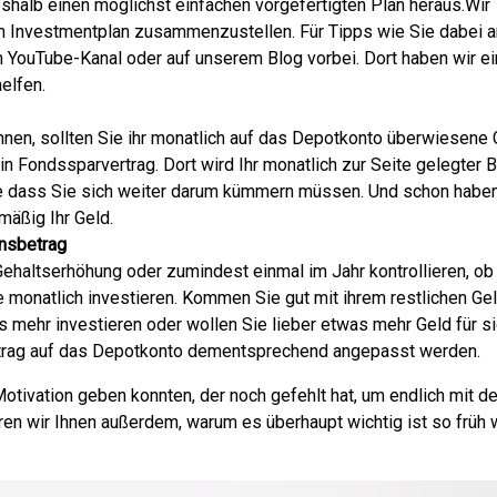
eshalb einen möglichst einfachen vorgefertigten Plan heraus.Wir
len Investmentplan zusammenzustellen. Für Tipps wie Sie dabei 
 YouTube-Kanal oder auf unserem Blog vorbei. Dort haben wir ei
helfen.
nen, sollten Sie ihr monatlich auf das Depotkonto überwiesene 
ein Fondssparvertrag. Dort wird Ihr monatlich zur Seite gelegter 
hne dass Sie sich weiter darum kümmern müssen. Und schon habe
mäßig Ihr Geld.
onsbetrag
Gehaltserhöhung oder zumindest einmal im Jahr kontrollieren, ob
e monatlich investieren. Kommen Sie gut mit ihrem restlichen Ge
s mehr investieren oder wollen Sie lieber etwas mehr Geld für s
uftrag auf das Depotkonto dementsprechend angepasst werden.
Motivation geben konnten, der noch gefehlt hat, um endlich mit d
ren wir Ihnen außerdem, warum es überhaupt wichtig ist so früh 