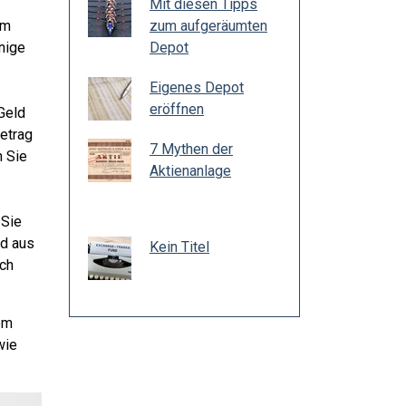
Mit diesen Tipps
am
zum aufgeräumten
nige
Depot
Eigenes Depot
eröffnen
Geld
Betrag
7 Mythen der
n Sie
Aktienanlage
 Sie
ld aus
Kein Titel
ich
em
wie