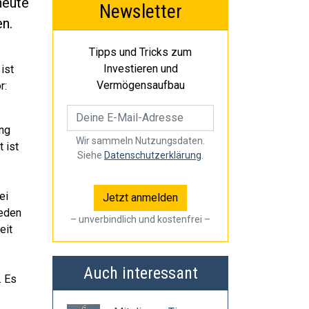
heute
Newsletter
en.
Tipps und Tricks zum
Investieren und
ist
Vermögensaufbau
r:
ung
Wir sammeln Nutzungsdaten.
 ist
Siehe
Datenschutzerklärung
.
ei
jeden
– unverbindlich und kostenfrei –
eit
Auch interessant
. Es