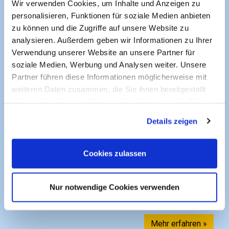
Wir verwenden Cookies, um Inhalte und Anzeigen zu
personalisieren, Funktionen für soziale Medien anbieten
zu können und die Zugriffe auf unsere Website zu
Automatisches Investieren für
analysieren. Außerdem geben wir Informationen zu Ihrer
alle.
Verwendung unserer Website an unsere Partner für
soziale Medien, Werbung und Analysen weiter. Unsere
Partner führen diese Informationen möglicherweise mit
weiteren Daten zusammen, die Sie ihnen bereitgestellt
Darf ich vorstellen: A.IX Capital
haben oder die sie im Rahmen Ihrer Nutzung der Dienste
Mehr herausbekommen durch weniger
gesammelt haben. Sie geben Einwilligung zu unseren
Details zeigen
Cookies, wenn Sie unsere Webseite weiterhin nutzen.
Risiko. Mit unseren Bots. Basierend auf
Daten und Fakten.
Cookies zulassen
Starte jetzt Dein Investment-Cockpit und
erfahre, wie sich Investieren für jede und
Nur notwendige Cookies verwenden
jeden lohnt.
Mehr erfahren »