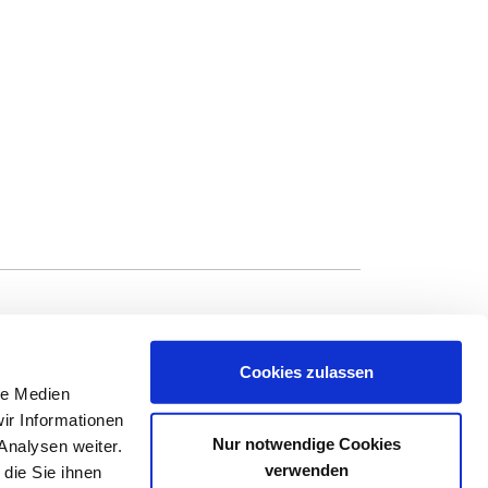
Cookies zulassen
le Medien
n, die ausführliche Hinweise zu den einzelnen
ir Informationen
 sind ausschließlich in deutscher Sprache in
Nur notwendige Cookies
Analysen weiter.
iegt in unterschiedlichem Maße Schwankungen
verwenden
die Sie ihnen
 Indikator für zukünftige Wertentwicklung.