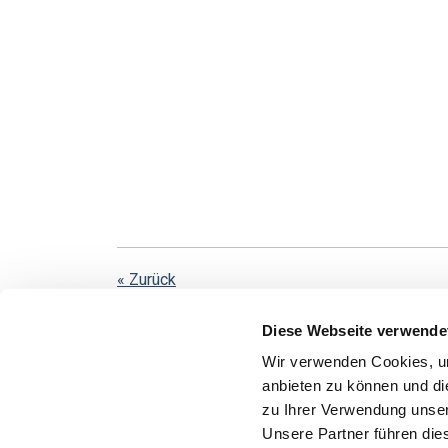
« Zurück
Diese Webseite verwende
Wir verwenden Cookies, um
Diese Informationen dienen Werbezwecken. Grun
anbieten zu können und di
mit der Anlage verbundenen Risiken enthalten. 
zu Ihrer Verwendung unser
elektronischer Form unter
www.hansainvest.co
Unsere Partner führen die
und es gibt keine Garantie dafür, dass die Anla