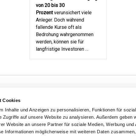
von 20 bis 30
Prozent
verunsichert viele
Anleger. Doch während
fallende Kurse oft als
Bedrohung wahrgenommen
werden, können sie für
langfristige Investoren …
t Cookies
 Inhalte und Anzeigen zu personalisieren, Funktionen für sozia
dlage für den Kauf sind die jeweils gültigen Verkaufsunterlage
e Zugriffe auf unsere Website zu analysieren. Außerdem geben w
Der Verkaufsprospekt und die wesentlichen Anlegerinformationen
er Website an unsere Partner für soziale Medien, Werbung und 
m
erhältlich. Der Nettoinventarwert von Investmentfonds unterl
se Informationen möglicherweise mit weiteren Daten zusammen, 
geziele erreicht werden. Historische Wertentwicklungen sind kein